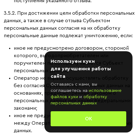
поступления указанного отзыва.
3.5.2. При достижении цели обработки персональных
данных, а также в случае отзыва Субъектом
персональных данных согласия на их обработку
персональные данные подлежат уничтожению, если:
иное не предусмотрено договором, стороной
которого, выгодоприобретателем или
Используем куки
поручителем по которому является Субъект
для улучшения работы
персональных данных;
сайта
Оператор не вправе осуществлять обработку
Оставаясь с нами, вы
без согласия Субъекта персональных данных на
соглашаетесь на
использование
основаниях, предусмотренных Законом о
файлов куки
и
обработку
персональных данных или иными федеральными
персональных данных
законами;
иное не предусмотрено другим соглашением
ОК
между Оператором и Субъектом персональных
данных.